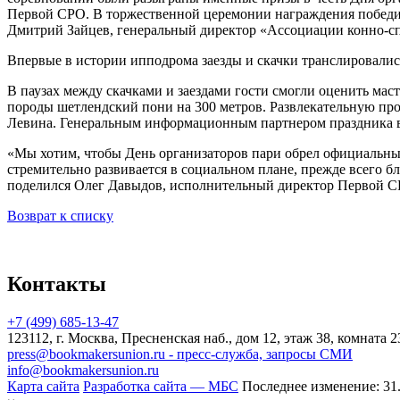
Первой СРО. В торжественной церемонии награждения победи
Дмитрий Зайцев, генеральный директор «Ассоциации конно-сп
Впервые в истории ипподрома заезды и скачки транслировались
В паузах между скачками и заездами гости смогли оценить мас
породы шетлендский пони на 300 метров. Развлекательную про
Левина. Генеральным информационным партнером праздника в
«Мы хотим, чтобы День организаторов пари обрел официальный
стремительно развивается в социальном плане, прежде всего 
поделился Олег Давыдов, исполнительный директор Первой 
Возврат к списку
Контакты
+7 (499) 685-13-47
123112, г. Москва, Пресненская наб., дом 12, этаж 38, комната 2
press@bookmakersunion.ru - пресс-служба, запросы СМИ
info@bookmakersunion.ru
Карта сайта
Разработка сайта — МБС
Последнее изменение:
31