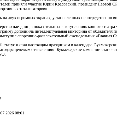
телей приняли участие Юрий Красовский, президент Первой С
ортивных тотализаторов».
 на двух огромных экранах, установленных непосредственно воз
терство наездниц в показательных выступлениях конного театра
грамму дополнила интеллектуальная викторина от обладателя по
ыступил спортивно-развлекательный еженедельник «Главная Ст
 статус и стал настоящим праздником в календаре. Букмекерски
благодаря целевым отчислениям. Букмекерские компании становя
СРО.
3
.07.2026 08:01