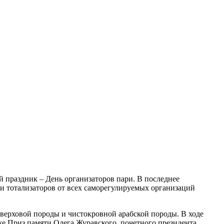
праздник – День организаторов пари. В последнее
и тотализаторов от всех саморегулируемых организаций
 верховой породы и чистокровной арабской породы. В ходе
е Приз памяти Олега Журавского, почетного президента