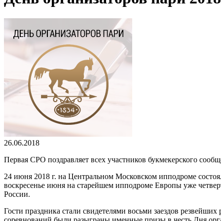
26.06.2018
Первая СРО поздравляет всех участников букмекерского сообщ
24 июня 2018 г. на Центральном Московском ипподроме состо
воскресенье июня на старейшем ипподроме Европы уже четверт
России.
Гости праздника стали свидетелями восьми заездов резвейших
соревнований были разыграны именные призы в честь Дня орга