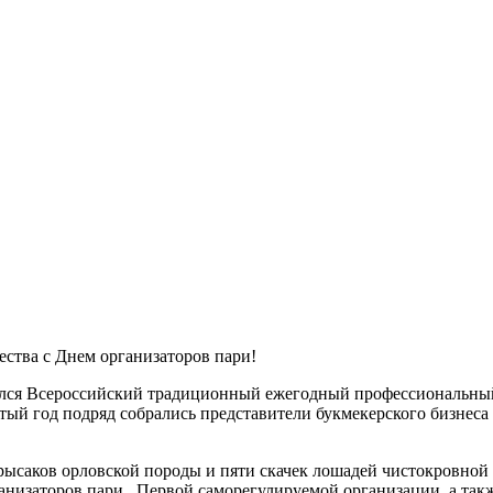
ества с Днем организаторов пари!
ялся Всероссийский традиционный ежегодный профессиональный 
ый год подряд собрались представители букмекерского бизнеса 
 рысаков орловской породы и пяти скачек лошадей чистокровной
низаторов пари, Первой саморегулируемой организации, а такж