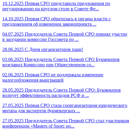
10.12.2025
Первая СРО представила предложения по
регулированию на круглом столе в Совете Фе...
14.10.2025
Первая СРО обратилась в органы власти с
предложением об изменении законопроекта ...
04.07.2025
Председатель Совета Первой СРО принял участие
в заседании комиссии Госсовета по ...
28.06.2025
С Днем организаторов пари!
03.06.2025
Председатель Совета Первой СРО Букмекеров
возглавил Комиссию при Общественном со...
02.06.2025
Первая СРО не поддержала изменение
налогообложения выигрышей
28.05.2025
Председатель Совета Первой СРО: Букмекеров
волнует эффективность расходов РСФ и ...
27.05.2025
Первая СРО стала соорганизатором юридического
митапа для экспертов букмекерских ...
27.05.2025
Председатель Совета Первой СРО стал участником
конференции «Masters of Sport: но...