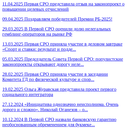
11.04.2025
Первая СРО представила отзыв на законопроект о
повышении целевых отчислений
09.04.2025
Поздравляем победителей Премии РБ-2025!
29.03.2025
В Первой СРО оценили долю нелегальных
гемблинг-операторов на рынке РФ
13.03.2025
Первая СРО приняла участие в деловом завтраке
«Спорт и ставки: результат и подде...
05.03.2025
Председатель Совета Первой СРО: популистские
законопроекты открывают дорогу неле...
28.02.2025
Первая СРО приняла участие в заседании
Комитета ГД по физической культуре и спор...
19.02.2025
Ольга Журавская представила проект первого
социального интегратора
27.12.2024
«Инициатива однозначно неисполнима. Очень
дорого и сложно». Николай Оганезов – о...
10.12.2024
В Первой СРО назвали банковскую гарантию
необоснованным обременением для букмеке...