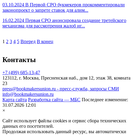
03.10.2024
В Первой СРО букмекеров прокомментировали
законопроект о запрете ставок для алим...
16.02.2024
Первая СРО анонсировала создание третейского
механизма для рассмотрения жалоб иг...
1
2
3
4
5
Вперед
В конец
Контакты
+7 (499) 685-13-47
123112, г. Москва, Пресненская наб., дом 12, этаж 38, комната
23
press@bookmakersunion.ru - пресс-служба, запросы СМИ
info@bookmakersunion.ru
Карта сайта
Разработка сайта — МБС
Последнее изменение:
31.07.2026 12:01
×
Сайт использует файлы cookies и сервис сбора технических
данных его посетителей.
Продолжая использовать данный ресурс, вы автоматически