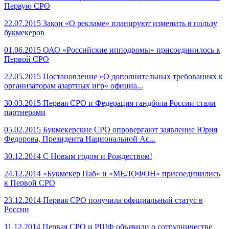
Первую СРО
22.07.2015
Закон «О рекламе» планируют изменить в пользу
букмекеров
01.06.2015
ОАО «Российские ипподромы» присоединилось к
Первой СРО
22.05.2015
Постановление «О дополнительных требованиях к
организаторам азартных игр» официа...
30.03.2015
Первая СРО и Федерация гандбола России стали
партнерами
05.02.2015
Букмекерские СРО опровергают заявление Юрия
Федорова, Президента Национальной Ас...
30.12.2014
С Новым годом и Рождеством!
24.12.2014
«Букмекер Паб» и «МЕЛОФОН» присоединились
к Первой СРО
23.12.2014
Первая СРО получила официальный статус в
России
11.12.2014
Первая СРО и РШФ объявили о сотрудничестве