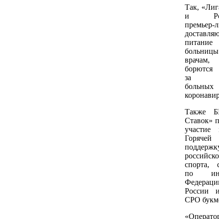
Так, «Лиг
и Росс
премьер-л
доставляю
питани
больниц
врачам,
борются
за зд
больных
коронави
Также Б
Ставок» 
участие 
Горячей
поддержк
российско
спорта, 
по ини
Федерац
России 
СРО букм
«Операто