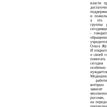
власти п
достаточ
поддержк
и пожилы
а это о
группы 
сегодняш
- говори
обращени
учредите
Ольга Жур
И открыто
о своей г
помогать
сегодня
особенн
нуждается
Медицинс
работн
которых
завися
миллионо
россиян, 
на передо
преувели