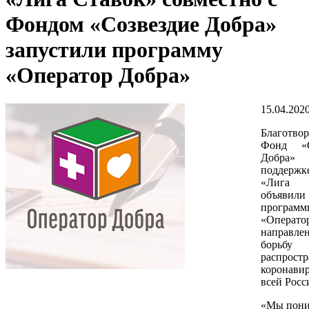
Фондом «Созвездие Добра»
запустили программу
«Оператор Добра»
15.04.202
Благотво
Фонд «С
Добра
поддер
«Лига 
объявили 
программ
«Операто
направл
борь
распрост
коронав
всей Росс
«Мы пони