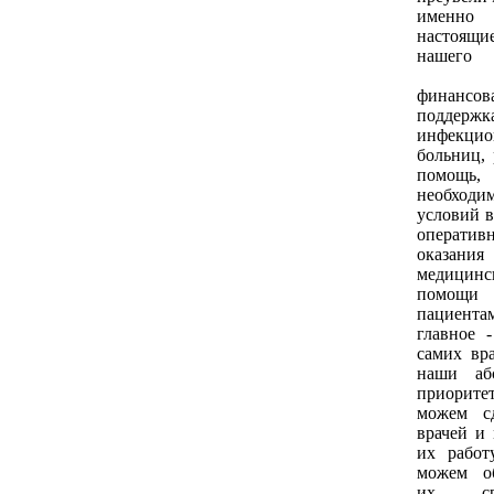
именно
настоящ
нашего 
Поэ
финансов
поддержк
инфекци
больниц, 
помощь, 
необходи
условий в
оператив
оказания
медицинс
помощи
пациен
главное -
самих вра
наши аб
приорите
можем сд
врачей и 
их работ
можем об
их сре