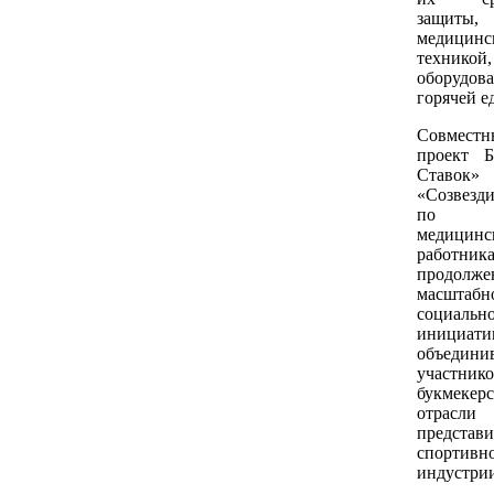
защиты,
медицинс
техникой,
оборудо
горячей е
Совместн
проект 
Ставок»
«Созвезд
по п
медицинс
работни
продолже
масштабн
социальн
инициати
объедини
участник
букмекер
отра
представи
спортивн
индустри