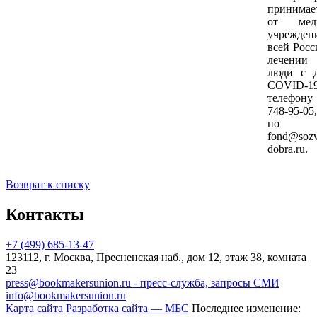
принимае
от меди
учрежд
всей Росс
лечении 
люди с д
COVID-
телефону
748-95-05
по п
fond@sozv
dobra.ru.
Возврат к списку
Контакты
+7 (499) 685-13-47
123112, г. Москва, Пресненская наб., дом 12, этаж 38, комната
23
press@bookmakersunion.ru - пресс-служба, запросы СМИ
info@bookmakersunion.ru
Карта сайта
Разработка сайта — МБС
Последнее изменение: