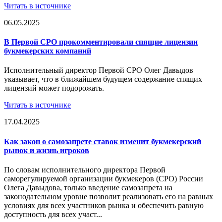
Читать в источнике
06.05.2025
В Первой СРО прокомментировали спящие лицензии
букмекерских компаний
Исполнительный директор Первой СРО Олег Давыдов
указывает, что в ближайшем будущем содержание спящих
лицензий может подорожать.
Читать в источнике
17.04.2025
Как закон о самозапрете ставок изменит букмекерский
рынок и жизнь игроков
По словам исполнительного директора Первой
саморегулируемой организации букмекеров (СРО) России
Олега Давыдова, только введение самозапрета на
законодательном уровне позволит реализовать его на равных
условиях для всех участников рынка и обеспечить равную
доступность для всех участ...