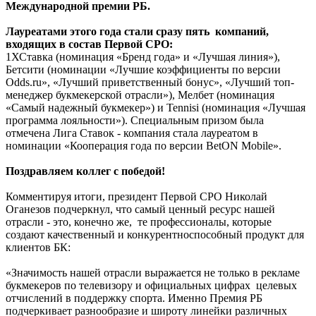
Международной премии РБ.
Лауреатами этого года стали сразу пять компаний,
входящих в состав Первой СРО:
1ХСтавка (номинация «Бренд года» и «Лучшая линия»),
Бетсити (номинации «Лучшие коэффициенты по версии
Odds.ru», «Лучший приветственный бонус», «Лучший топ-
менеджер букмекерской отрасли»), Мелбет (номинация
«Самый надежный букмекер») и Tennisi (номинация «Лучшая
программа лояльности»). Специальным призом была
отмечена Лига Ставок - компания стала лауреатом в
номинации «Кооперация года по версии BetON Mobile».
Поздравляем коллег с победой!
Комментируя итоги, президент Первой СРО Николай
Оганезов подчеркнул, что самый ценный ресурс нашей
отрасли - это, конечно же, те профессионалы, которые
создают качественный и конкурентноспособный продукт для
клиентов БК:
«Значимость нашей отрасли выражается не только в рекламе
букмекеров по телевизору и официальных цифрах целевых
отчислений в поддержку спорта. Именно Премия РБ
подчеркивает разнообразие и широту линейки различных